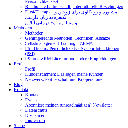
Persönlichkeitstest
Binationale Partnerschaft | interkulturelle Beziehungen
Farsi-Therapie | مشاوره و روانکاوی برای زوجین و
یکنفره به زبان فارسی
و مشاوره زوج درمانی آنلاین
Methoden
Methoden
Gehirngerechte Methoden, Techniken, Ansätze
Selbstmanagement-Training – ZRM®
PSI-Theorie: Persönlichkeitsts-System-Interaktionen
(PSI)
PSI und ZRM Literatur und andere Empfehlungen
Profil
Profil
Kundenstimmen: Das sagen meine Kunden
Netzwerk, Partnerschaft und Kooperationen
Blog
Kontakt
Kontakt
Events
Abonniere meinen (unregelmäßigen) Newsletter
Datenschutz
Disclaimer
Impressum
Suche