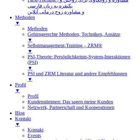
یکنفره به زبان فارسی
و مشاوره زوج درمانی آنلاین
Methoden
▼
Methoden
Gehirngerechte Methoden, Techniken, Ansätze
▼
Selbstmanagement-Training – ZRM®
▼
PSI-Theorie: Persönlichkeitsts-System-Interaktionen
(PSI)
▼
PSI und ZRM Literatur und andere Empfehlungen
▼
Profil
▼
Profil
Kundenstimmen: Das sagen meine Kunden
Netzwerk, Partnerschaft und Kooperationen
Blog
Kontakt
▼
Kontakt
Events