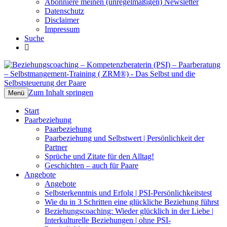
Abonniere meinen (unregelmäßigen) Newsletter
Datenschutz
Disclaimer
Impressum
Suche
Beziehungscoaching –
Das Selbst und die Selbststeuerung der
Kompetenzberaterin (PSI) –
Paare
Zum Inhalt springen
Menü
Paarberatung – Selbstmangement-
Start
Training ( ZRM®)
Paarbeziehung
Paarbeziehung
Paarbeziehung und Selbstwert | Persönlichkeit der
Partner
Sprüche und Zitate für den Alltag!
Geschichten – auch für Paare
Angebote
Angebote
Selbsterkenntnis und Erfolg | PSI-Persönlichkeitstest
Wie du in 3 Schritten eine glückliche Beziehung führst
Beziehungscoaching: Wieder glücklich in der Liebe |
Interkulturelle Beziehungen | ohne PSI-