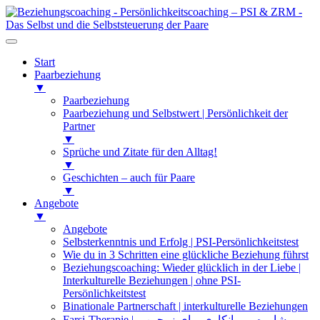
Start
Paarbeziehung
▼
Paarbeziehung
Paarbeziehung und Selbstwert | Persönlichkeit der
Partner
▼
Sprüche und Zitate für den Alltag!
▼
Geschichten – auch für Paare
▼
Angebote
▼
Angebote
Selbsterkenntnis und Erfolg | PSI-Persönlichkeitstest
Wie du in 3 Schritten eine glückliche Beziehung führst
Beziehungscoaching: Wieder glücklich in der Liebe |
Interkulturelle Beziehungen | ohne PSI-
Persönlichkeitstest
Binationale Partnerschaft | interkulturelle Beziehungen
Farsi-Therapie | مشاوره و روانکاوی برای زوجین و