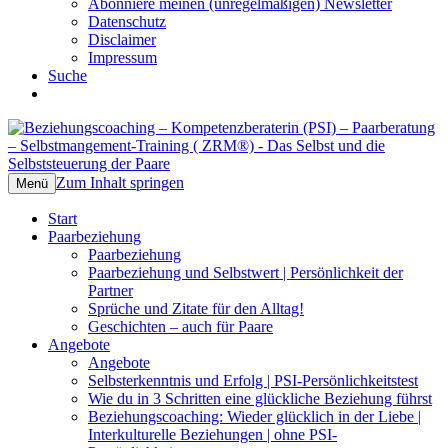
Abonniere meinen (unregelmäßigen) Newsletter
Datenschutz
Disclaimer
Impressum
Suche
Beziehungscoaching –
Das Selbst und die Selbststeuerung der
Kompetenzberaterin (PSI) –
Paare
Zum Inhalt springen
Menü
Paarberatung – Selbstmangement-
Start
Training ( ZRM®)
Paarbeziehung
Paarbeziehung
Paarbeziehung und Selbstwert | Persönlichkeit der
Partner
Sprüche und Zitate für den Alltag!
Geschichten – auch für Paare
Angebote
Angebote
Selbsterkenntnis und Erfolg | PSI-Persönlichkeitstest
Wie du in 3 Schritten eine glückliche Beziehung führst
Beziehungscoaching: Wieder glücklich in der Liebe |
Interkulturelle Beziehungen | ohne PSI-