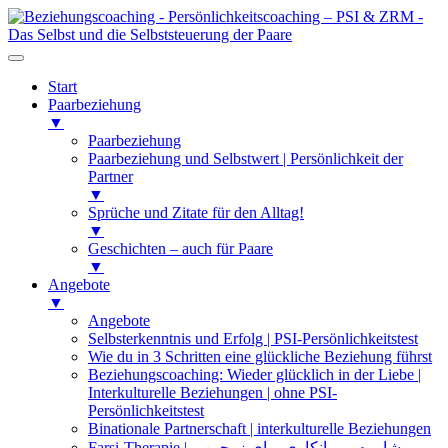
Start
Paarbeziehung
▼
Paarbeziehung
Paarbeziehung und Selbstwert | Persönlichkeit der
Partner
▼
Sprüche und Zitate für den Alltag!
▼
Geschichten – auch für Paare
▼
Angebote
▼
Angebote
Selbsterkenntnis und Erfolg | PSI-Persönlichkeitstest
Wie du in 3 Schritten eine glückliche Beziehung führst
Beziehungscoaching: Wieder glücklich in der Liebe |
Interkulturelle Beziehungen | ohne PSI-
Persönlichkeitstest
Binationale Partnerschaft | interkulturelle Beziehungen
Farsi-Therapie | مشاوره و روانکاوی برای زوجین و