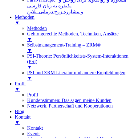
یکنفره به زبان فارسی
و مشاوره زوج درمانی آنلاین
Methoden
▼
Methoden
Gehirngerechte Methoden, Techniken, Ansätze
▼
Selbstmanagement-Training – ZRM®
▼
PSI-Theorie: Persönlichkeitsts-System-Interaktionen
(PSI)
▼
PSI und ZRM Literatur und andere Empfehlungen
▼
Profil
▼
Profil
Kundenstimmen: Das sagen meine Kunden
Netzwerk, Partnerschaft und Kooperationen
Blog
Kontakt
▼
Kontakt
Events