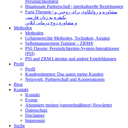
Persönlichkeitstest
Binationale Partnerschaft | interkulturelle Beziehungen
Farsi-Therapie | مشاوره و روانکاوی برای زوجین و
یکنفره به زبان فارسی
و مشاوره زوج درمانی آنلاین
Methoden
Methoden
Gehirngerechte Methoden, Techniken, Ansätze
Selbstmanagement-Training – ZRM®
PSI-Theorie: Persönlichkeitsts-System-Interaktionen
(PSI)
PSI und ZRM Literatur und andere Empfehlungen
Profil
Profil
Kundenstimmen: Das sagen meine Kunden
Netzwerk, Partnerschaft und Kooperationen
Blog
Kontakt
Kontakt
Events
Abonniere meinen (unregelmäßigen) Newsletter
Datenschutz
Disclaimer
Impressum
Suche