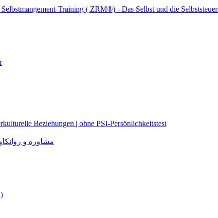
n (PSI) – Paarberatung – Selbstmangement
are
r
rkulturelle Beziehungen | ohne PSI-Persönlichkeitstest
مشاوره و روانکاوی برا
)