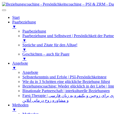
Start
Paarbeziehung
▼
Paarbeziehung
Paarbeziehung und Selbstwert | Persönlichkeit der Partne
▼
Sprüche und Zitate für den Alltag!
▼
Geschichten – auch für Paare
▼
Angebote
▼
Angebote
Selbsterkenntnis und Erfolg | PSI-Persönlichkeitstest
Wie du in 3 Schritten eine glückliche Beziehung führst
Beziehungscoaching: Wieder glücklich in der Liebe | Inte
Binationale Partnerschaft | interkulturelle Beziehungen
Farsi-Therapie | ی زوجین و یکنفره به زبان فارسی
و مشاوره زوج درمانی آنلاین
Methoden
▼