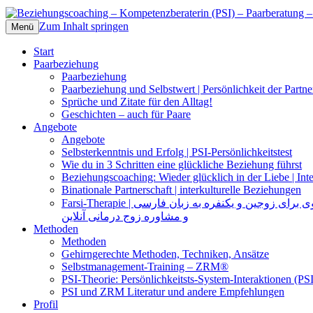
Zum Inhalt springen
Beziehungscoaching – Kompetenzberateri
Das Selbst und die Selbststeuerung der Pa
Menü
Start
Paarbeziehung
Paarbeziehung
Paarbeziehung und Selbstwert | Persönlichkeit der Partne
Sprüche und Zitate für den Alltag!
Geschichten – auch für Paare
Angebote
Angebote
Selbsterkenntnis und Erfolg | PSI-Persönlichkeitstest
Wie du in 3 Schritten eine glückliche Beziehung führst
Beziehungscoaching: Wieder glücklich in der Liebe | Inte
Binationale Partnerschaft | interkulturelle Beziehungen
Farsi-Therapie | ی زوجین و یکنفره به زبان فارسی
و مشاوره زوج درمانی آنلاین
Methoden
Methoden
Gehirngerechte Methoden, Techniken, Ansätze
Selbstmanagement-Training – ZRM®
PSI-Theorie: Persönlichkeitsts-System-Interaktionen (PSI
PSI und ZRM Literatur und andere Empfehlungen
Profil