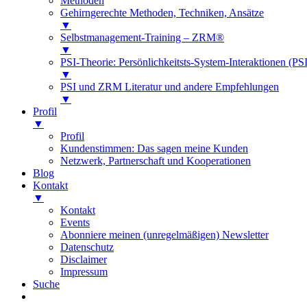
Methoden
Gehirngerechte Methoden, Techniken, Ansätze
▼
Selbstmanagement-Training – ZRM®
▼
PSI-Theorie: Persönlichkeitsts-System-Interaktionen (PSI
▼
PSI und ZRM Literatur und andere Empfehlungen
▼
Profil
▼
Profil
Kundenstimmen: Das sagen meine Kunden
Netzwerk, Partnerschaft und Kooperationen
Blog
Kontakt
▼
Kontakt
Events
Abonniere meinen (unregelmäßigen) Newsletter
Datenschutz
Disclaimer
Impressum
Suche