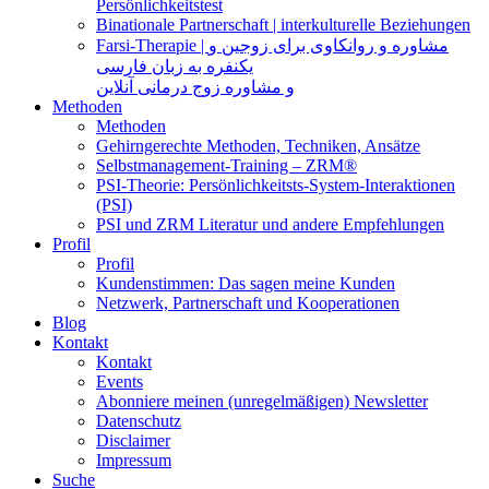
Persönlichkeitstest
Binationale Partnerschaft | interkulturelle Beziehungen
Farsi-Therapie | مشاوره و روانکاوی برای زوجین و
یکنفره به زبان فارسی
و مشاوره زوج درمانی آنلاین
Methoden
Methoden
Gehirngerechte Methoden, Techniken, Ansätze
Selbstmanagement-Training – ZRM®
PSI-Theorie: Persönlichkeitsts-System-Interaktionen
(PSI)
PSI und ZRM Literatur und andere Empfehlungen
Profil
Profil
Kundenstimmen: Das sagen meine Kunden
Netzwerk, Partnerschaft und Kooperationen
Blog
Kontakt
Kontakt
Events
Abonniere meinen (unregelmäßigen) Newsletter
Datenschutz
Disclaimer
Impressum
Suche