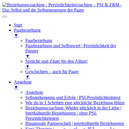
Start
Paarbeziehung
▼
Paarbeziehung
Paarbeziehung und Selbstwert | Persönlichkeit der
Partner
▼
Sprüche und Zitate für den Alltag!
▼
Geschichten – auch für Paare
▼
Angebote
▼
Angebote
Selbsterkenntnis und Erfolg | PSI-Persönlichkeitstest
Wie du in 3 Schritten eine glückliche Beziehung führst
Beziehungscoaching: Wieder glücklich in der Liebe |
Interkulturelle Beziehungen | ohne PSI-
Persönlichkeitstest
Binationale Partnerschaft | interkulturelle Beziehungen
Farsi-Therapie | مشاوره و روانکاوی برای زوجین و