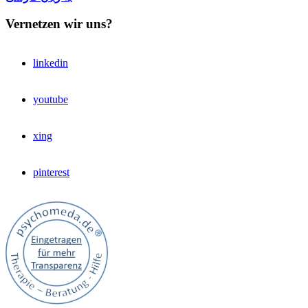
Vernetzen wir uns?
linkedin
youtube
xing
pinterest