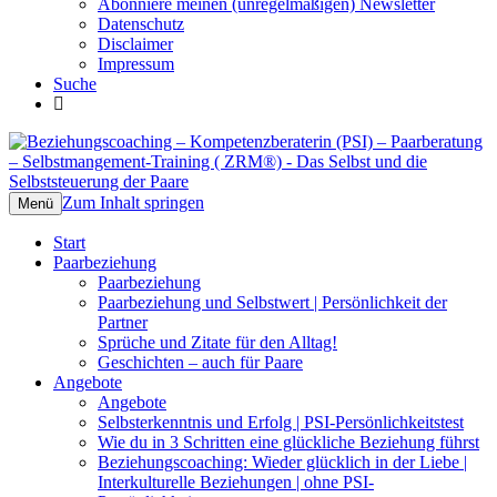
Abonniere meinen (unregelmäßigen) Newsletter
Datenschutz
Disclaimer
Impressum
Suche
Beziehungscoaching –
Das Selbst und die Selbststeuerung der
Kompetenzberaterin (PSI) –
Paare
Zum Inhalt springen
Menü
Paarberatung – Selbstmangement-
Start
Training ( ZRM®)
Paarbeziehung
Paarbeziehung
Paarbeziehung und Selbstwert | Persönlichkeit der
Partner
Sprüche und Zitate für den Alltag!
Geschichten – auch für Paare
Angebote
Angebote
Selbsterkenntnis und Erfolg | PSI-Persönlichkeitstest
Wie du in 3 Schritten eine glückliche Beziehung führst
Beziehungscoaching: Wieder glücklich in der Liebe |
Interkulturelle Beziehungen | ohne PSI-