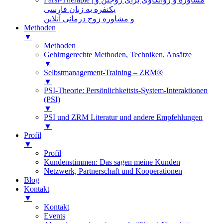
یکنفره به زبان فارسی
و مشاوره زوج درمانی آنلاین
Methoden
▼
Methoden
Gehirngerechte Methoden, Techniken, Ansätze
▼
Selbstmanagement-Training – ZRM®
▼
PSI-Theorie: Persönlichkeitsts-System-Interaktionen
(PSI)
▼
PSI und ZRM Literatur und andere Empfehlungen
▼
Profil
▼
Profil
Kundenstimmen: Das sagen meine Kunden
Netzwerk, Partnerschaft und Kooperationen
Blog
Kontakt
▼
Kontakt
Events