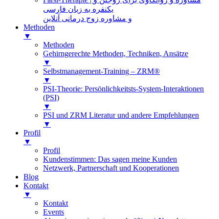
یکنفره به زبان فارسی
و مشاوره زوج درمانی آنلاین
Methoden
▼
Methoden
Gehirngerechte Methoden, Techniken, Ansätze
▼
Selbstmanagement-Training – ZRM®
▼
PSI-Theorie: Persönlichkeitsts-System-Interaktionen
(PSI)
▼
PSI und ZRM Literatur und andere Empfehlungen
▼
Profil
▼
Profil
Kundenstimmen: Das sagen meine Kunden
Netzwerk, Partnerschaft und Kooperationen
Blog
Kontakt
▼
Kontakt
Events