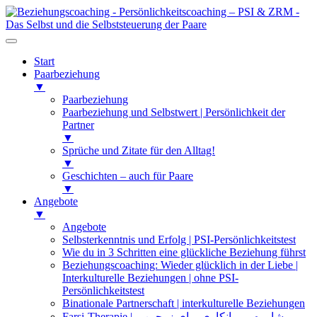
Start
Paarbeziehung
▼
Paarbeziehung
Paarbeziehung und Selbstwert | Persönlichkeit der
Partner
▼
Sprüche und Zitate für den Alltag!
▼
Geschichten – auch für Paare
▼
Angebote
▼
Angebote
Selbsterkenntnis und Erfolg | PSI-Persönlichkeitstest
Wie du in 3 Schritten eine glückliche Beziehung führst
Beziehungscoaching: Wieder glücklich in der Liebe |
Interkulturelle Beziehungen | ohne PSI-
Persönlichkeitstest
Binationale Partnerschaft | interkulturelle Beziehungen
Farsi-Therapie | مشاوره و روانکاوی برای زوجین و