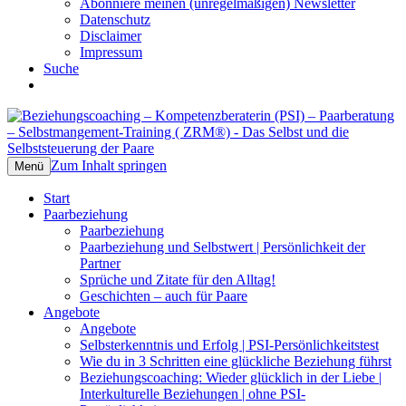
Abonniere meinen (unregelmäßigen) Newsletter
Datenschutz
Disclaimer
Impressum
Suche
Beziehungscoaching –
Das Selbst und die Selbststeuerung der
Kompetenzberaterin (PSI) –
Paare
Zum Inhalt springen
Menü
Paarberatung – Selbstmangement-
Start
Training ( ZRM®)
Paarbeziehung
Paarbeziehung
Paarbeziehung und Selbstwert | Persönlichkeit der
Partner
Sprüche und Zitate für den Alltag!
Geschichten – auch für Paare
Angebote
Angebote
Selbsterkenntnis und Erfolg | PSI-Persönlichkeitstest
Wie du in 3 Schritten eine glückliche Beziehung führst
Beziehungscoaching: Wieder glücklich in der Liebe |
Interkulturelle Beziehungen | ohne PSI-