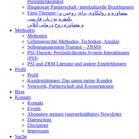
Persönlichkeitstest
Binationale Partnerschaft | interkulturelle Beziehungen
Farsi-Therapie | مشاوره و روانکاوی برای زوجین و
یکنفره به زبان فارسی
و مشاوره زوج درمانی آنلاین
Methoden
Methoden
Gehirngerechte Methoden, Techniken, Ansätze
Selbstmanagement-Training – ZRM®
PSI-Theorie: Persönlichkeitsts-System-Interaktionen
(PSI)
PSI und ZRM Literatur und andere Empfehlungen
Profil
Profil
Kundenstimmen: Das sagen meine Kunden
Netzwerk, Partnerschaft und Kooperationen
Blog
Kontakt
Kontakt
Events
Abonniere meinen (unregelmäßigen) Newsletter
Datenschutz
Disclaimer
Impressum
Suche