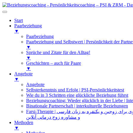
Start
Paarbeziehung
▼
Paarbeziehung
Paarbeziehung und Selbstwert | Persönlichkeit der Partne
▼
Sprüche und Zitate für den Alltag!
▼
Geschichten – auch für Paare
▼
Angebote
▼
Angebote
Selbsterkenntnis und Erfolg | PSI-Persönlichkeitstest
Wie du in 3 Schritten eine glückliche Beziehung führst
Beziehungscoaching: Wieder glücklich in der Liebe | Inte
Binationale Partnerschaft | interkulturelle Beziehungen
Farsi-Therapie | ی زوجین و یکنفره به زبان فارسی
و مشاوره زوج درمانی آنلاین
Methoden
▼