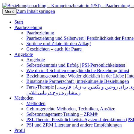
Zum Inhalt springen
Beziehungscoaching – Kompetenzberateri
Das Selbst und die Selbststeuerung der Pa
Menü
Start
Paarbeziehung
Paarbeziehung
Paarbeziehung und Selbstwert | Persönlichkeit der Partne
Sprüche und Zitate für den Alltag!
Geschichten – auch für Paare
Angebote
Angebote
Selbsterkenntnis und Erfolg | PSI-Persönlichkeitstest
Wie du in 3 Schritten eine glückliche Beziehung führst
Beziehungscoaching: Wieder glücklich in der Liebe | Inte
Binationale Partnerschaft | interkulturelle Beziehungen
Farsi-Therapie | ی زوجین و یکنفره به زبان فارسی
و مشاوره زوج درمانی آنلاین
Methoden
Methoden
Gehirngerechte Methoden, Techniken, Ansätze
Selbstmanagement-Training – ZRM®
PSI-Theorie: Persönlichkeitsts-System-Interaktionen (PSI
PSI und ZRM Literatur und andere Empfehlungen
Profil