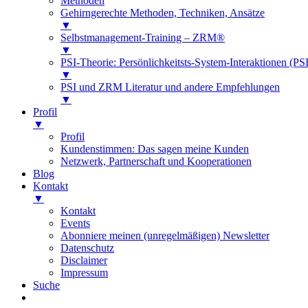
Methoden
Gehirngerechte Methoden, Techniken, Ansätze
▼
Selbstmanagement-Training – ZRM®
▼
PSI-Theorie: Persönlichkeitsts-System-Interaktionen (PSI
▼
PSI und ZRM Literatur und andere Empfehlungen
▼
Profil
▼
Profil
Kundenstimmen: Das sagen meine Kunden
Netzwerk, Partnerschaft und Kooperationen
Blog
Kontakt
▼
Kontakt
Events
Abonniere meinen (unregelmäßigen) Newsletter
Datenschutz
Disclaimer
Impressum
Suche