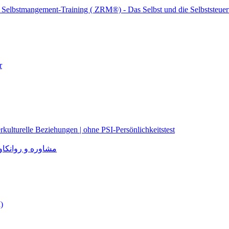
n (PSI) – Paarberatung – Selbstmangement
are
r
rkulturelle Beziehungen | ohne PSI-Persönlichkeitstest
مشاوره و روانکاوی برا
)