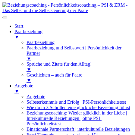
Start
Paarbeziehung
▼
Paarbeziehung
Paarbeziehung und Selbstwert | Persönlichkeit der
Partner
▼
Sprüche und Zitate für den Alltag!
▼
Geschichten – auch für Paare
▼
Angebote
▼
Angebote
Selbsterkenntnis und Erfolg | PSI-Persönlichkeitstest
Wie du in 3 Schritten eine glückliche Beziehung führst
Beziehungscoaching: Wieder glücklich in der Liebe |
Interkulturelle Beziehungen | ohne PSI-
Persönlichkeitstest
Binationale Partnerschaft | interkulturelle Beziehungen
Farsi-Therapie | مشاوره و روانکاوی برای زوجین و