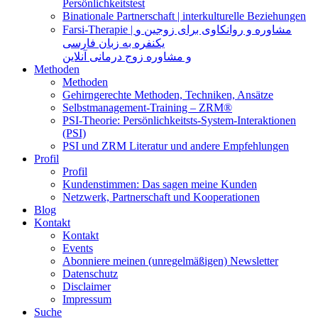
Persönlichkeitstest
Binationale Partnerschaft | interkulturelle Beziehungen
Farsi-Therapie | مشاوره و روانکاوی برای زوجین و
یکنفره به زبان فارسی
و مشاوره زوج درمانی آنلاین
Methoden
Methoden
Gehirngerechte Methoden, Techniken, Ansätze
Selbstmanagement-Training – ZRM®
PSI-Theorie: Persönlichkeitsts-System-Interaktionen
(PSI)
PSI und ZRM Literatur und andere Empfehlungen
Profil
Profil
Kundenstimmen: Das sagen meine Kunden
Netzwerk, Partnerschaft und Kooperationen
Blog
Kontakt
Kontakt
Events
Abonniere meinen (unregelmäßigen) Newsletter
Datenschutz
Disclaimer
Impressum
Suche