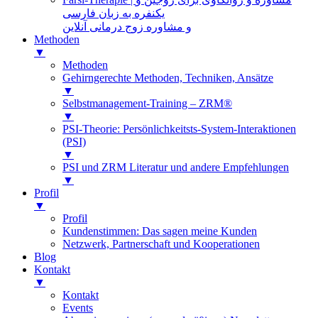
یکنفره به زبان فارسی
و مشاوره زوج درمانی آنلاین
Methoden
▼
Methoden
Gehirngerechte Methoden, Techniken, Ansätze
▼
Selbstmanagement-Training – ZRM®
▼
PSI-Theorie: Persönlichkeitsts-System-Interaktionen
(PSI)
▼
PSI und ZRM Literatur und andere Empfehlungen
▼
Profil
▼
Profil
Kundenstimmen: Das sagen meine Kunden
Netzwerk, Partnerschaft und Kooperationen
Blog
Kontakt
▼
Kontakt
Events