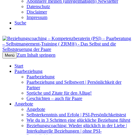
Abonniere meinen (unregelmäßigen) Newsletter
Datenschutz
Disclaimer
Impressum
Suche
Beziehungscoaching –
Das Selbst und die Selbststeuerung der
Kompetenzberaterin (PSI) –
Paare
Zum Inhalt springen
Menü
Paarberatung – Selbstmangement-
Start
Training ( ZRM®)
Paarbeziehung
Paarbeziehung
Paarbeziehung und Selbstwert | Persönlichkeit der
Partner
Sprüche und Zitate für den Alltag!
Geschichten – auch für Paare
Angebote
Angebote
Selbsterkenntnis und Erfolg | PSI-Persönlichkeitstest
Wie du in 3 Schritten eine glückliche Beziehung führst
Beziehungscoaching: Wieder glücklich in der Liebe |
Interkulturelle Beziehungen | ohne PSI-