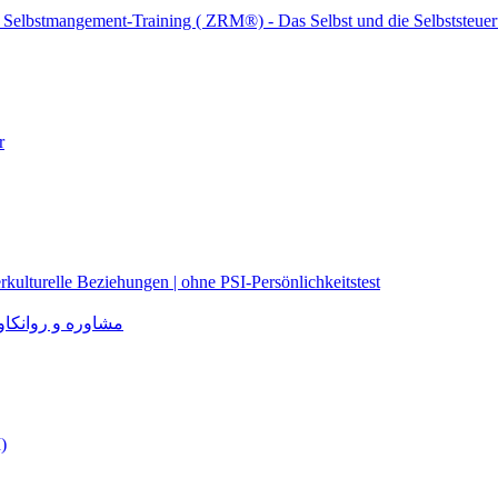
n (PSI) – Paarberatung – Selbstmangement
are
r
rkulturelle Beziehungen | ohne PSI-Persönlichkeitstest
مشاوره و روانکاوی برا
)