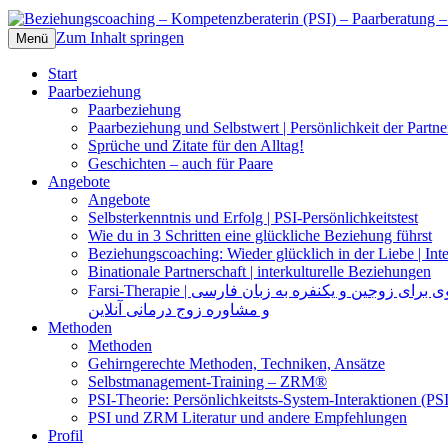
Zum Inhalt springen
Beziehungscoaching – Kompetenzberateri
Das Selbst und die Selbststeuerung der Pa
Menü
Start
Paarbeziehung
Paarbeziehung
Paarbeziehung und Selbstwert | Persönlichkeit der Partne
Sprüche und Zitate für den Alltag!
Geschichten – auch für Paare
Angebote
Angebote
Selbsterkenntnis und Erfolg | PSI-Persönlichkeitstest
Wie du in 3 Schritten eine glückliche Beziehung führst
Beziehungscoaching: Wieder glücklich in der Liebe | Inte
Binationale Partnerschaft | interkulturelle Beziehungen
Farsi-Therapie | ی زوجین و یکنفره به زبان فارسی
و مشاوره زوج درمانی آنلاین
Methoden
Methoden
Gehirngerechte Methoden, Techniken, Ansätze
Selbstmanagement-Training – ZRM®
PSI-Theorie: Persönlichkeitsts-System-Interaktionen (PSI
PSI und ZRM Literatur und andere Empfehlungen
Profil