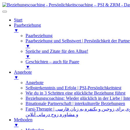
Start
Paarbeziehung
▼
Paarbeziehung
Paarbeziehung und Selbstwert | Persönlichkeit der Partne
▼
Sprüche und Zitate für den Alltag!
▼
Geschichten – auch für Paare
▼
Angebote
▼
Angebote
Selbsterkenntnis und Erfolg | PSI-Persönlichkeitstest
Wie du in 3 Schritten eine glückliche Beziehung führst
Beziehungscoaching: Wieder glücklich in der Liebe | Inte
Binationale Partnerschaft | interkulturelle Beziehungen
Farsi-Therapie | ی زوجین و یکنفره به زبان فارسی
و مشاوره زوج درمانی آنلاین
Methoden
▼