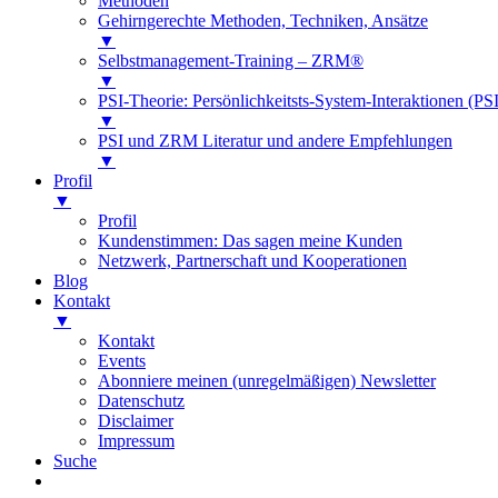
Methoden
Gehirngerechte Methoden, Techniken, Ansätze
▼
Selbstmanagement-Training – ZRM®
▼
PSI-Theorie: Persönlichkeitsts-System-Interaktionen (PSI
▼
PSI und ZRM Literatur und andere Empfehlungen
▼
Profil
▼
Profil
Kundenstimmen: Das sagen meine Kunden
Netzwerk, Partnerschaft und Kooperationen
Blog
Kontakt
▼
Kontakt
Events
Abonniere meinen (unregelmäßigen) Newsletter
Datenschutz
Disclaimer
Impressum
Suche