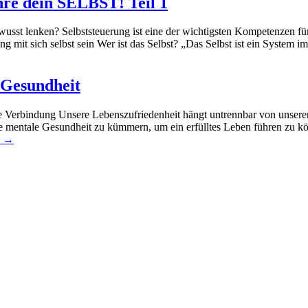
hre dein SELBST! Teil 1
sst lenken? Selbststeuerung ist eine der wichtigsten Kompetenzen fü
ng mit sich selbst sein Wer ist das Selbst? „Das Selbst ist ein System 
 Gesundheit
e Verbindung Unsere Lebenszufriedenheit hängt untrennbar von unserer
 mentale Gesundheit zu kümmern, um ein erfülltes Leben führen zu kön
n →