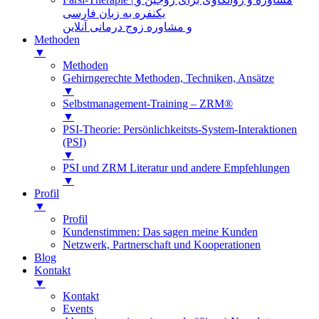
یکنفره به زبان فارسی
و مشاوره زوج درمانی آنلاین
Methoden
▼
Methoden
Gehirngerechte Methoden, Techniken, Ansätze
▼
Selbstmanagement-Training – ZRM®
▼
PSI-Theorie: Persönlichkeitsts-System-Interaktionen
(PSI)
▼
PSI und ZRM Literatur und andere Empfehlungen
▼
Profil
▼
Profil
Kundenstimmen: Das sagen meine Kunden
Netzwerk, Partnerschaft und Kooperationen
Blog
Kontakt
▼
Kontakt
Events