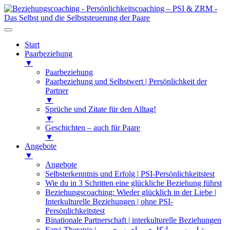
Start
Paarbeziehung
▼
Paarbeziehung
Paarbeziehung und Selbstwert | Persönlichkeit der
Partner
▼
Sprüche und Zitate für den Alltag!
▼
Geschichten – auch für Paare
▼
Angebote
▼
Angebote
Selbsterkenntnis und Erfolg | PSI-Persönlichkeitstest
Wie du in 3 Schritten eine glückliche Beziehung führst
Beziehungscoaching: Wieder glücklich in der Liebe |
Interkulturelle Beziehungen | ohne PSI-
Persönlichkeitstest
Binationale Partnerschaft | interkulturelle Beziehungen
Farsi-Therapie | مشاوره و روانکاوی برای زوجین و