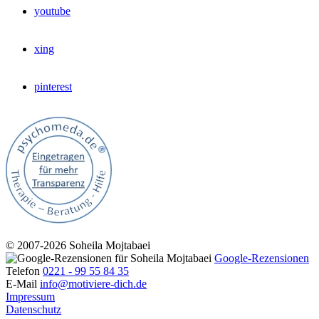
youtube
xing
pinterest
© 2007‑2026 Soheila Mojtabaei
Google-Rezensionen
Telefon
0221 ‑ 99 55 84 35
E‑Mail
info@motiviere-dich.de
Impressum
Datenschutz