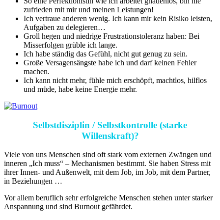
So eine Perfektionistin wie ich arbeitet gnadenlos, bin nie
zufrieden mit mir und meinen Leistungen!
Ich vertraue anderen wenig. Ich kann mir kein Risiko leisten,
Aufgaben zu delegieren…
Groll hegen und niedrige Frustrationstoleranz haben: Bei
Misserfolgen grüble ich lange.
Ich habe ständig das Gefühl, nicht gut genug zu sein.
Große Versagensängste habe ich und darf keinen Fehler
machen.
Ich kann nicht mehr, fühle mich erschöpft, machtlos, hilflos
und müde, habe keine Energie mehr.
Selbstdisziplin / Selbstkontrolle (starke
Willenskraft)?
Viele von uns Menschen sind oft stark vom externen Zwängen und
inneren „Ich muss“ – Mechanismen bestimmt. Sie haben Stress mit
ihrer Innen- und Außenwelt, mit dem Job, im Job, mit dem Partner,
in Beziehungen …
Vor allem beruflich sehr erfolgreiche Menschen stehen unter starker
Anspannung und sind Burnout gefährdet.