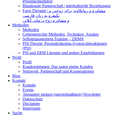
Persönlichkeitstest
Binationale Partnerschaft | interkulturelle Beziehungen
Farsi-Therapie | مشاوره و روانکاوی برای زوجین و
یکنفره به زبان فارسی
و مشاوره زوج درمانی آنلاین
Methoden
Methoden
Gehirngerechte Methoden, Techniken, Ansätze
Selbstmanagement-Training – ZRM®
PSI-Theorie: Persönlichkeitsts-System-Interaktionen
(PSI)
PSI und ZRM Literatur und andere Empfehlungen
Profil
Profil
Kundenstimmen: Das sagen meine Kunden
Netzwerk, Partnerschaft und Kooperationen
Blog
Kontakt
Kontakt
Events
Abonniere meinen (unregelmäßigen) Newsletter
Datenschutz
Disclaimer
Impressum
Suche