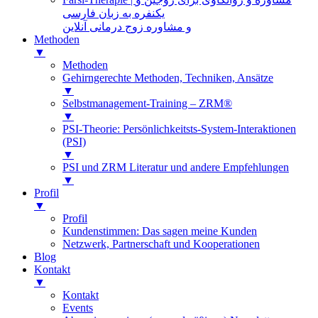
یکنفره به زبان فارسی
و مشاوره زوج درمانی آنلاین
Methoden
▼
Methoden
Gehirngerechte Methoden, Techniken, Ansätze
▼
Selbstmanagement-Training – ZRM®
▼
PSI-Theorie: Persönlichkeitsts-System-Interaktionen
(PSI)
▼
PSI und ZRM Literatur und andere Empfehlungen
▼
Profil
▼
Profil
Kundenstimmen: Das sagen meine Kunden
Netzwerk, Partnerschaft und Kooperationen
Blog
Kontakt
▼
Kontakt
Events