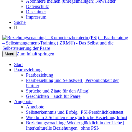
Abonniere meinen (unregelmäßigen) Newsletter
Datenschutz
Disclaimer
Impressum
Suche
Beziehungscoaching –
Das Selbst und die Selbststeuerung der
Kompetenzberaterin (PSI) –
Paare
Zum Inhalt springen
Menü
Paarberatung – Selbstmangement-
Start
Training ( ZRM®)
Paarbeziehung
Paarbeziehung
Paarbeziehung und Selbstwert | Persönlichkeit der
Partner
Sprüche und Zitate für den Alltag!
Geschichten – auch für Paare
Angebote
Angebote
Selbsterkenntnis und Erfolg | PSI-Persönlichkeitstest
Wie du in 3 Schritten eine glückliche Beziehung führst
Beziehungscoaching: Wieder glücklich in der Liebe |
Interkulturelle Beziehungen | ohne PSI-