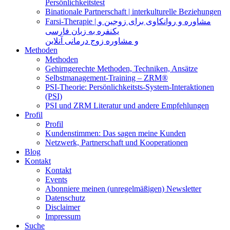
Persönlichkeitstest
Binationale Partnerschaft | interkulturelle Beziehungen
Farsi-Therapie | مشاوره و روانکاوی برای زوجین و
یکنفره به زبان فارسی
و مشاوره زوج درمانی آنلاین
Methoden
Methoden
Gehirngerechte Methoden, Techniken, Ansätze
Selbstmanagement-Training – ZRM®
PSI-Theorie: Persönlichkeitsts-System-Interaktionen
(PSI)
PSI und ZRM Literatur und andere Empfehlungen
Profil
Profil
Kundenstimmen: Das sagen meine Kunden
Netzwerk, Partnerschaft und Kooperationen
Blog
Kontakt
Kontakt
Events
Abonniere meinen (unregelmäßigen) Newsletter
Datenschutz
Disclaimer
Impressum
Suche