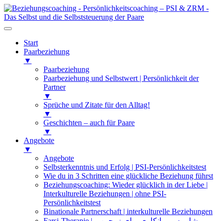
Start
Paarbeziehung
▼
Paarbeziehung
Paarbeziehung und Selbstwert | Persönlichkeit der
Partner
▼
Sprüche und Zitate für den Alltag!
▼
Geschichten – auch für Paare
▼
Angebote
▼
Angebote
Selbsterkenntnis und Erfolg | PSI-Persönlichkeitstest
Wie du in 3 Schritten eine glückliche Beziehung führst
Beziehungscoaching: Wieder glücklich in der Liebe |
Interkulturelle Beziehungen | ohne PSI-
Persönlichkeitstest
Binationale Partnerschaft | interkulturelle Beziehungen
Farsi-Therapie | مشاوره و روانکاوی برای زوجین و